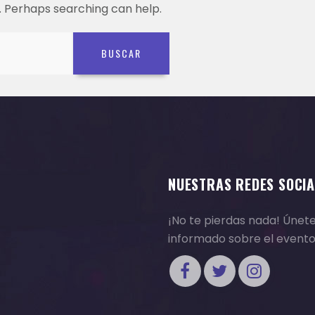
r. Perhaps searching can help.
NUESTRAS REDES SOCIA
¡No te pierdas nada! Únet
informado sobre el event