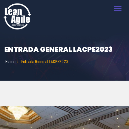
Toggl
navig
ENTRADA GENERAL LACPE2023
Home
Entrada General LACPE2023